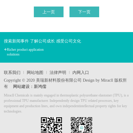
上一页
下一页
搜索新闻事件 了解公司成长 感受公司文化
+
Richer product application
solutions
联系我们
网站地图
法律声明
内网入口
Copyright © 2020 美瑞新材料股份有限公司 Design by Miracll 版权所
有
网站建设：新鸿儒
Miracll Chemicals is mainly engaged in thermoplastic polyurethane elastomer (TPU), is a
professional TPU manufacturer.
Independently design TPU related processes, key
equipment and production lines, and own independent
intellectual property rights for key
technologies.