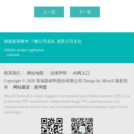
上一页
下一页
搜索新闻事件 了解公司成长 感受公司文化
+
Richer product application
solutions
联系我们
网站地图
法律声明
内网入口
Copyright © 2020 美瑞新材料股份有限公司 Design by Miracll 版权所
有
网站建设：新鸿儒
Miracll Chemicals is mainly engaged in thermoplastic polyurethane elastomer (TPU), is a
professional TPU manufacturer.
Independently design TPU related processes, key
equipment and production lines, and own independent
intellectual property rights for key
technologies.