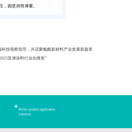
任，因坚持而厚重。
瑞科技视察指导，共话聚氨酯新材料产业发展新篇章
“2025亚洲涂料行业先锋奖”
+
Richer product application
solutions