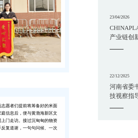
23/04/2026
CHINAP
产业链创
应用
22/12/2025
河南省委
技视察指
业发展新
员志愿者们提前将筹备好的米面
家庭信息后，便与黄渤海新区文
同上门走访。接过沉甸甸的物资
手反复道谢，一句句问候、一次