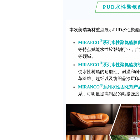
PUD水性聚
本次美瑞新材重点展示PUD水性聚
®
MIRAE
CO
系列水性聚氨酯胶
等特点赋能水性胶黏剂行业，广
等领域。
®
MIRAE
CO
系列水性聚氨酯纺
使水性树脂的耐磨性、耐温和耐
革涂饰、超纤以及纺织品涂层印
®
MIRAN
CO
系列水性固化剂产
系，可明显提高制品的粘接强度