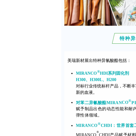
特种
美瑞新材展出特种异氰酸酯包括：
®
MIRAN
CO
HDI系列
固化剂
H300、H300L、H200
对标行业传统标杆产品，不断丰
新的血液。
®
对苯二异氰酸酯MIRAN
CO
P
赋予制品出色的动态性能和耐
弹性体领域。
®
MIRANCO
CHDI：世界首
®
MIRANCO
CHDI
产品赋予材