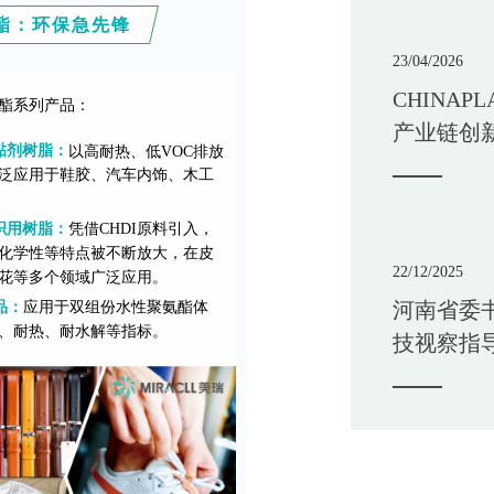
氨酯：环保急先锋
23/04/2026
CHINAP
氨酯系列产品：
产业链创
黏剂树脂：
以高耐热、低VOC排放
应用
泛应用于鞋胶、汽车内饰、木工
织用树脂：
凭借CHDI原料引入，
化学性等特点被不断放大，在皮
22/12/2025
花等多个领域广泛应用。
河南省委
品：
应用于双组份水性聚氨酯体
、耐热、耐水解等指标。
技视察指
业发展新